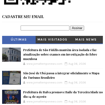
CADASTRE SEU EMAIL
ÚLTIMAS
MAIS VISITADOS
MAIS NEWS
Prefeitura de São Fidélis mantém área isolada e faz
atualização sobre exames em investigação de febre
maculosa
www.jornaltemponews.com
Aug 06, 2026
São José de Ubá passa a integrar oficialmente o Mapa
do Turismo Brasileiro
www.jornaltemponews.com
Aug 06, 2026
Prefeitura de Italva promove Baile da Terceira Idade no
dia 14 de agosto
www.jornaltemponews.com
Aug 06, 2026