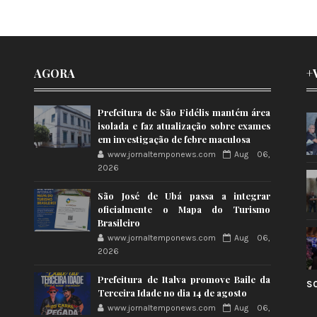
AGORA
+
Prefeitura de São Fidélis mantém área
isolada e faz atualização sobre exames
em investigação de febre maculosa
www.jornaltemponews.com
Aug 06,
2026
São José de Ubá passa a integrar
oficialmente o Mapa do Turismo
Brasileiro
www.jornaltemponews.com
Aug 06,
2026
Prefeitura de Italva promove Baile da
S
Terceira Idade no dia 14 de agosto
www.jornaltemponews.com
Aug 06,