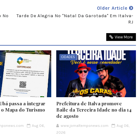
Older Article
o No
Tarde De Alegria No "Natal Da Garotada" Em Italva-
RJ
View More
CIDADES
Ubá passa a integrar
Prefeitura de Italva promove
e o Mapa do Turismo
Baile da Terceira Idade no dia 14
de agosto
emponews.com
Aug 06,
www.jornaltemponews.com
Aug 06,
2026