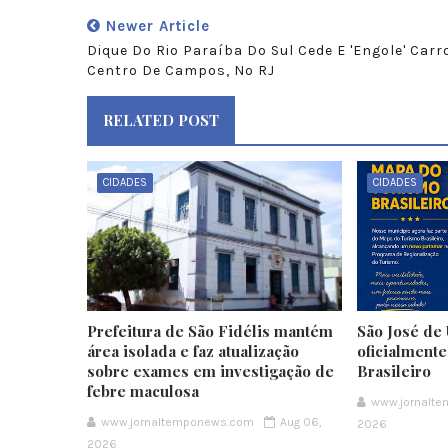
Newer Article
Dique Do Rio Paraíba Do Sul Cede E 'engole' Carr
Centro De Campos, No RJ
RELATED POST
CIDADES
CIDADES
Prefeitura de São Fidélis mantém
São José de 
área isolada e faz atualização
oficialment
sobre exames em investigação de
Brasileiro
febre maculosa
www.jornalt
www.jornaltemponews.com
Aug 06,
2026
2026