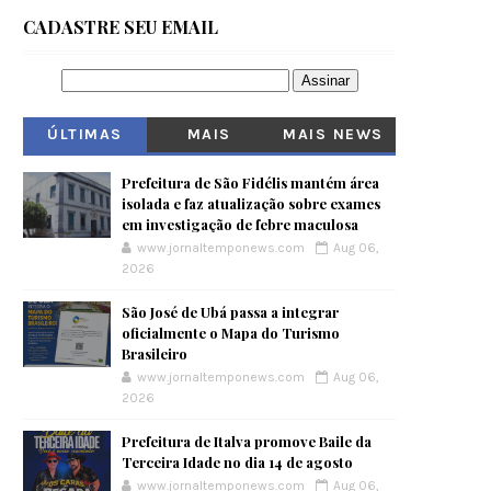
CADASTRE SEU EMAIL
ÚLTIMAS
MAIS
MAIS NEWS
VISITADOS
Prefeitura de São Fidélis mantém área
isolada e faz atualização sobre exames
em investigação de febre maculosa
www.jornaltemponews.com
Aug 06,
2026
São José de Ubá passa a integrar
oficialmente o Mapa do Turismo
Brasileiro
www.jornaltemponews.com
Aug 06,
2026
Prefeitura de Italva promove Baile da
Terceira Idade no dia 14 de agosto
www.jornaltemponews.com
Aug 06,