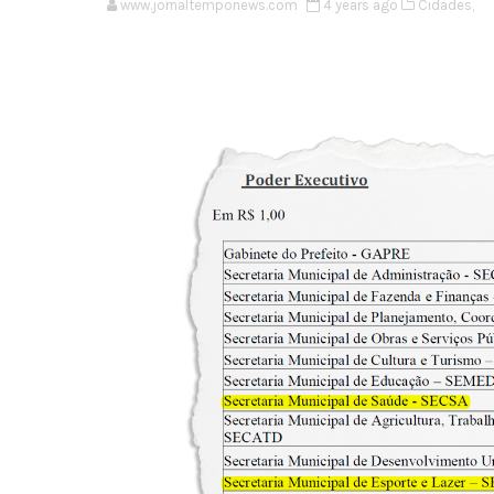
www.jornaltemponews.com
4 years ago
Cidades,