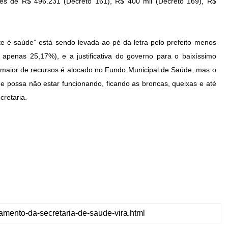
res de R$ 496.231 (Decreto 161), R$ 400 mil (Decreto 169), R$
e é saúde” está sendo levada ao pé da letra pelo prefeito menos
m apenas 25,17%), e a justificativa do governo para o baixíssimo
maior de recursos é alocado no Fundo Municipal de Saúde, mas o
 possa não estar funcionando, ficando as broncas, queixas e até
retaria.