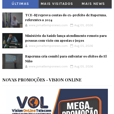
ÚLTIMAS
MAIS VISITADOS
MAIS NEWS
TCE-RJ reprova contas do ex-prefeito de Itaperuna,
referentes a 2024
www.jornaltemponews.com
Aug 05, 2026
Ministério da Saúde lança atendimento remoto para
pessoas com vício em apostas e jogos
www.jornaltemponews.com
Aug 05, 2026
Itaperuna cria comitê para enfrentar os efeitos do El
Niño
www.jornaltemponews.com
Aug 05, 2026
NOVAS PROMOÇÕES - VISION ONLINE