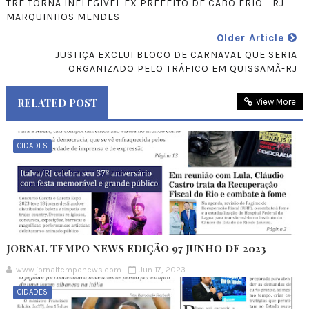
TRE TORNA INELEGÍVEL EX PREFEITO DE CABO FRIO - RJ
MARQUINHOS MENDES
Older Article
JUSTIÇA EXCLUI BLOCO DE CARNAVAL QUE SERIA
ORGANIZADO PELO TRÁFICO EM QUISSAMÃ-RJ
RELATED POST
View More
CIDADES
JORNAL TEMPO NEWS EDIÇÃO 97 JUNHO DE 2023
www.jornaltemponews.com
Jun 17, 2023
CIDADES