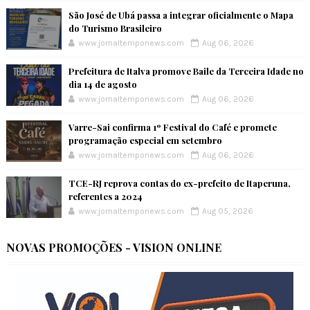
São José de Ubá passa a integrar oficialmente o Mapa
do Turismo Brasileiro
www.jornaltemponews.com
Aug 06, 2026
Prefeitura de Italva promove Baile da Terceira Idade no
dia 14 de agosto
www.jornaltemponews.com
Aug 06, 2026
Varre-Sai confirma 1º Festival do Café e promete
programação especial em setembro
www.jornaltemponews.com
Aug 06, 2026
TCE-RJ reprova contas do ex-prefeito de Itaperuna,
referentes a 2024
www.jornaltemponews.com
Aug 05, 2026
NOVAS PROMOÇÕES - VISION ONLINE