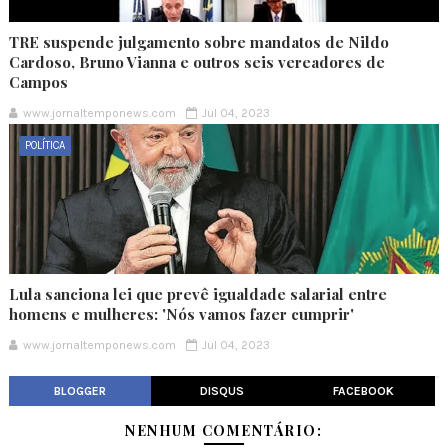
TRE suspende julgamento sobre mandatos de Nildo
Cardoso, Bruno Vianna e outros seis vereadores de
Campos
www.jornaltemponews.com
Jul 04, 2023
POLÍTICA
Lula sanciona lei que prevê igualdade salarial entre
homens e mulheres: 'Nós vamos fazer cumprir'
www.jornaltemponews.com
Jul 04, 2023
BLOGGER
DISQUS
FACEBOOK
NENHUM COMENTÁRIO: