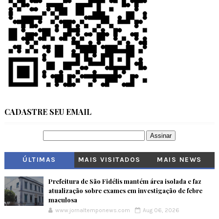
CADASTRE SEU EMAIL
ÚLTIMAS
MAIS VISITADOS
MAIS NEWS
Prefeitura de São Fidélis mantém área isolada e faz
atualização sobre exames em investigação de febre
maculosa
www.jornaltemponews.com
Aug 06, 2026