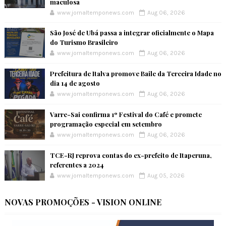
maculosa
www.jornaltemponews.com
Aug 06, 2026
São José de Ubá passa a integrar oficialmente o Mapa
do Turismo Brasileiro
www.jornaltemponews.com
Aug 06, 2026
Prefeitura de Italva promove Baile da Terceira Idade no
dia 14 de agosto
www.jornaltemponews.com
Aug 06, 2026
Varre-Sai confirma 1º Festival do Café e promete
programação especial em setembro
www.jornaltemponews.com
Aug 06, 2026
TCE-RJ reprova contas do ex-prefeito de Itaperuna,
referentes a 2024
www.jornaltemponews.com
Aug 05, 2026
NOVAS PROMOÇÕES - VISION ONLINE