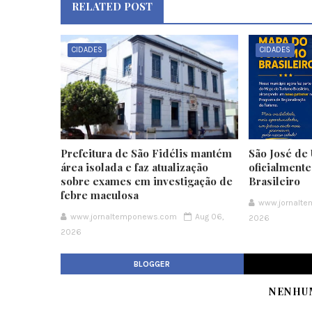
RELATED POST
CIDADES
CIDADES
Prefeitura de São Fidélis mantém
São José de 
área isolada e faz atualização
oficialment
sobre exames em investigação de
Brasileiro
febre maculosa
www.jornalt
www.jornaltemponews.com
Aug 06,
2026
2026
BLOGGER
NENHU