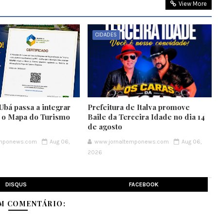
View More
CIDADES
Ubá passa a integrar
Prefeitura de Italva promove
e o Mapa do Turismo
Baile da Terceira Idade no dia 14
de agosto
emponews.com
Aug 06,
www.jornaltemponews.com
Aug 06,
2026
DISQUS
FACEBOOK
M COMENTÁRIO: