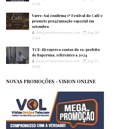
2026
Varre-Sai confirma 1º Festival do Café e
promete programação especial em
setembro
www.jornaltemponews.com
Aug 06,
2026
TCE-RJ reprova contas do ex-prefeito
de Itaperuna, referentes a 2024
www.jornaltemponews.com
Aug 05,
2026
NOVAS PROMOÇÕES - VISION ONLINE