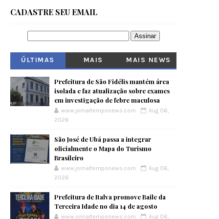
CADASTRE SEU EMAIL
ÚLTIMAS
MAIS
MAIS NEWS
VISITADOS
Prefeitura de São Fidélis mantém área
isolada e faz atualização sobre exames
em investigação de febre maculosa
www.jornaltemponews.com
Aug 06,
2026
São José de Ubá passa a integrar
oficialmente o Mapa do Turismo
Brasileiro
www.jornaltemponews.com
Aug 06,
2026
Prefeitura de Italva promove Baile da
Terceira Idade no dia 14 de agosto
www.jornaltemponews.com
Aug 06,