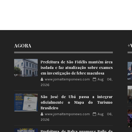
AGORA
+
Prefeitura de São Fidélis mantém área
isolada e faz atualização sobre exames
em investigação de febre maculosa
www.jornaltemponews.com
Aug 06,
2026
São José de Ubá passa a integrar
oficialmente o Mapa do Turismo
Brasileiro
www.jornaltemponews.com
Aug 06,
2026
Prefeitura de Italva promove Baile da