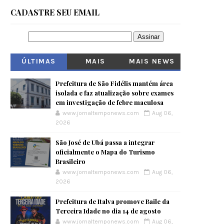
CADASTRE SEU EMAIL
ÚLTIMAS
MAIS
MAIS NEWS
VISITADOS
Prefeitura de São Fidélis mantém área
isolada e faz atualização sobre exames
em investigação de febre maculosa
www.jornaltemponews.com
Aug 06,
2026
São José de Ubá passa a integrar
oficialmente o Mapa do Turismo
Brasileiro
www.jornaltemponews.com
Aug 06,
2026
Prefeitura de Italva promove Baile da
Terceira Idade no dia 14 de agosto
www.jornaltemponews.com
Aug 06,