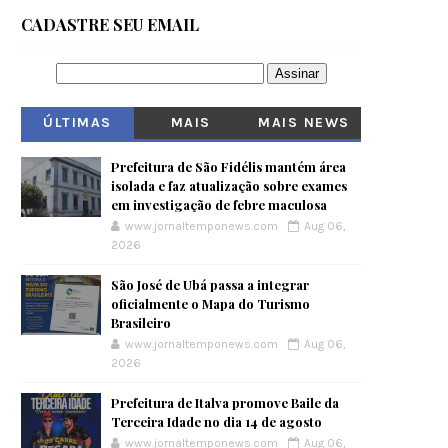
CADASTRE SEU EMAIL
ÚLTIMAS
MAIS
MAIS NEWS
VISITADOS
Prefeitura de São Fidélis mantém área
isolada e faz atualização sobre exames
em investigação de febre maculosa
www.jornaltemponews.com
Aug 06,
2026
São José de Ubá passa a integrar
oficialmente o Mapa do Turismo
Brasileiro
www.jornaltemponews.com
Aug 06,
2026
Prefeitura de Italva promove Baile da
Terceira Idade no dia 14 de agosto
www.jornaltemponews.com
Aug 06,