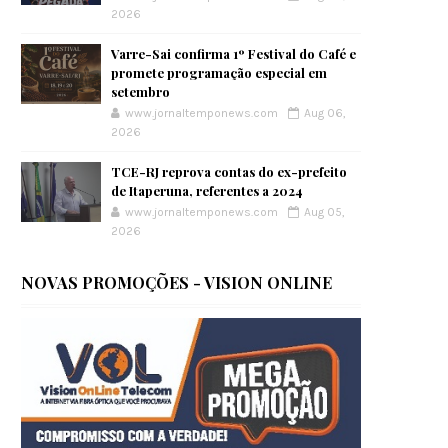
2026
Varre-Sai confirma 1º Festival do Café e
promete programação especial em
setembro
www.jornaltemponews.com
Aug 06,
2026
TCE-RJ reprova contas do ex-prefeito
de Itaperuna, referentes a 2024
www.jornaltemponews.com
Aug 05,
2026
NOVAS PROMOÇÕES - VISION ONLINE