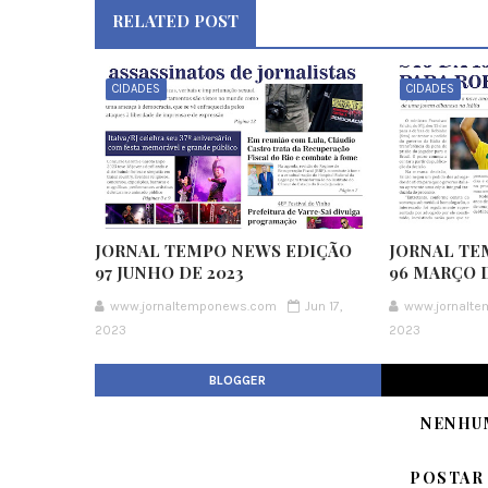
RELATED POST
CIDADES
CIDADES
JORNAL TEMPO NEWS EDIÇÃO
JORNAL TE
97 JUNHO DE 2023
96 MARÇO D
www.jornaltemponews.com
Jun 17,
www.jornalt
2023
2023
BLOGGER
NENHU
POSTAR