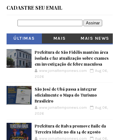
CADASTRE SEU EMAIL
ÚLTIMAS
MAIS
MAIS NEWS
VISITADOS
Prefeitura de São Fidélis mantém área
isolada e faz atualização sobre exames
em investigação de febre maculosa
www.jornaltemponews.com
Aug 06,
2026
São José de Ubá passa a integrar
oficialmente o Mapa do Turismo
Brasileiro
www.jornaltemponews.com
Aug 06,
2026
Prefeitura de Italva promove Baile da
Terceira Idade no dia 14 de agosto
www.jornaltemponews.com
Aug 06,