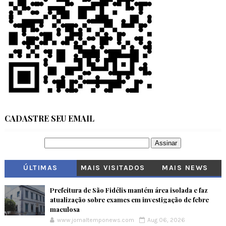
CADASTRE SEU EMAIL
ÚLTIMAS
MAIS VISITADOS
MAIS NEWS
Prefeitura de São Fidélis mantém área isolada e faz
atualização sobre exames em investigação de febre
maculosa
www.jornaltemponews.com
Aug 06, 2026