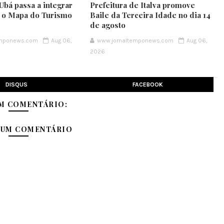
Ubá passa a integrar
Prefeitura de Italva promove
e o Mapa do Turismo
Baile da Terceira Idade no dia 14
de agosto
emponews.com
Aug 06,
www.jornaltemponews.com
Aug 06,
2026
DISQUS
FACEBOOK
M COMENTÁRIO:
 UM COMENTÁRIO