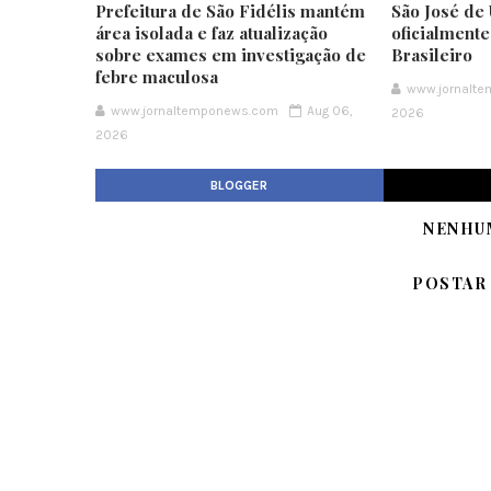
Prefeitura de São Fidélis mantém
São José de 
área isolada e faz atualização
oficialment
sobre exames em investigação de
Brasileiro
febre maculosa
www.jornalt
www.jornaltemponews.com
Aug 06,
2026
2026
BLOGGER
NENHU
POSTAR