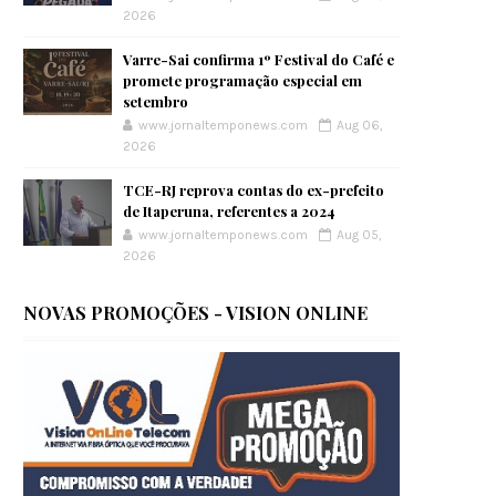
2026
Varre-Sai confirma 1º Festival do Café e
promete programação especial em
setembro
www.jornaltemponews.com
Aug 06,
2026
TCE-RJ reprova contas do ex-prefeito
de Itaperuna, referentes a 2024
www.jornaltemponews.com
Aug 05,
2026
NOVAS PROMOÇÕES - VISION ONLINE