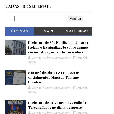
CADASTRE SEU EMAIL
ÚLTIMAS
MAIS
MAIS NEWS
VISITADOS
Prefeitura de São Fidélis mantém área
isolada e faz atualização sobre exames
em investigação de febre maculosa
www.jornaltemponews.com
Aug 06,
2026
São José de Ubá passa a integrar
oficialmente o Mapa do Turismo
Brasileiro
www.jornaltemponews.com
Aug 06,
2026
Prefeitura de Italva promove Baile da
Terceira Idade no dia 14 de agosto
www.jornaltemponews.com
Aug 06,