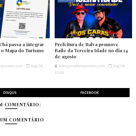
Ubá passa a integrar
Prefeitura de Italva promove
e o Mapa do Turismo
Baile da Terceira Idade no dia 14
de agosto
emponews.com
Aug 06,
www.jornaltemponews.com
Aug 06,
2026
DISQUS
FACEBOOK
M COMENTÁRIO:
 UM COMENTÁRIO