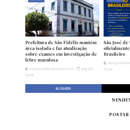
Prefeitura de São Fidélis mantém
São José de 
área isolada e faz atualização
oficialment
sobre exames em investigação de
Brasileiro
febre maculosa
www.jornalt
www.jornaltemponews.com
Aug 06,
2026
2026
BLOGGER
NENHU
POSTAR