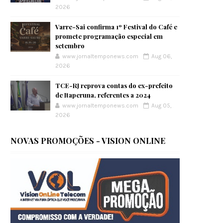
2026
Varre-Sai confirma 1º Festival do Café e
promete programação especial em
setembro
www.jornaltemponews.com
Aug 06,
2026
TCE-RJ reprova contas do ex-prefeito
de Itaperuna, referentes a 2024
www.jornaltemponews.com
Aug 05,
2026
NOVAS PROMOÇÕES - VISION ONLINE