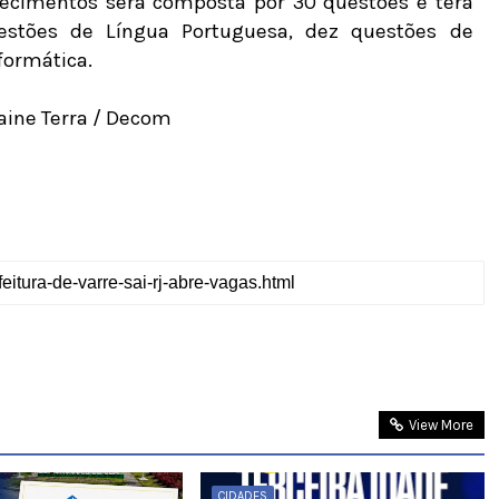
hecimentos será composta por 30 questões e terá
estões de Língua Portuguesa, dez questões de
formática.
laine Terra / Decom
View More
CIDADES