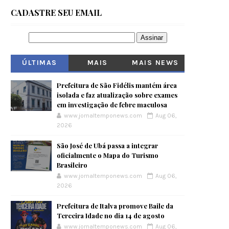
CADASTRE SEU EMAIL
ÚLTIMAS
MAIS
MAIS NEWS
VISITADOS
Prefeitura de São Fidélis mantém área
isolada e faz atualização sobre exames
em investigação de febre maculosa
www.jornaltemponews.com
Aug 06,
2026
São José de Ubá passa a integrar
oficialmente o Mapa do Turismo
Brasileiro
www.jornaltemponews.com
Aug 06,
2026
Prefeitura de Italva promove Baile da
Terceira Idade no dia 14 de agosto
www.jornaltemponews.com
Aug 06,