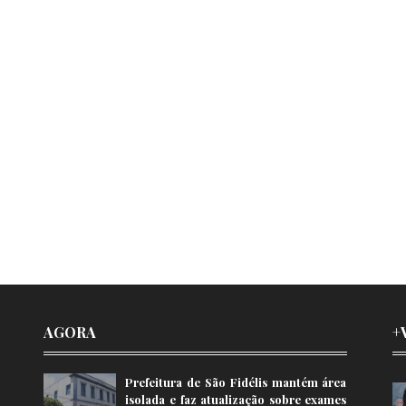
AGORA
+
Prefeitura de São Fidélis mantém área
isolada e faz atualização sobre exames