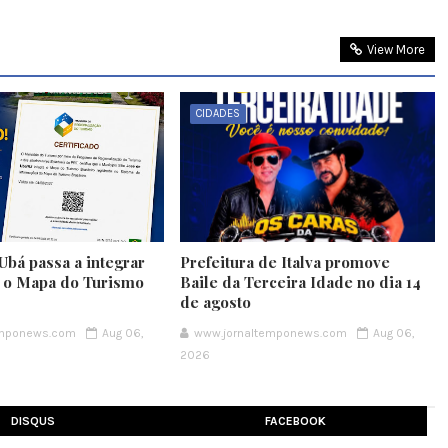
View More
CIDADES
Ubá passa a integrar
Prefeitura de Italva promove
e o Mapa do Turismo
Baile da Terceira Idade no dia 14
de agosto
emponews.com
Aug 06,
www.jornaltemponews.com
Aug 06,
2026
DISQUS
FACEBOOK