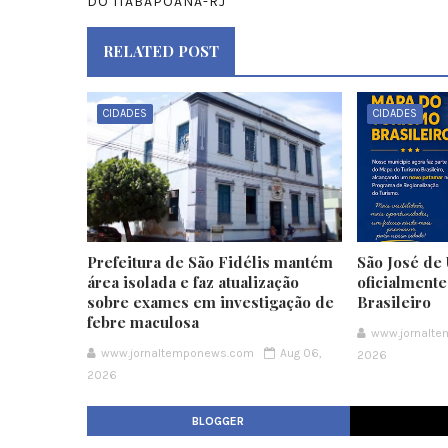
DO ITABAPOANA-RJ
RELATED POST
CIDADES
CIDADES
Prefeitura de São Fidélis mantém
São José de 
área isolada e faz atualização
oficialment
sobre exames em investigação de
Brasileiro
febre maculosa
www.jornalt
www.jornaltemponews.com
Aug 06,
2026
2026
BLOGGER