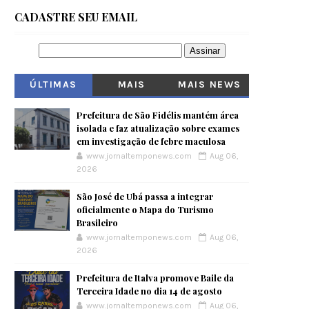
CADASTRE SEU EMAIL
ÚLTIMAS
MAIS
MAIS NEWS
VISITADOS
Prefeitura de São Fidélis mantém área
isolada e faz atualização sobre exames
em investigação de febre maculosa
www.jornaltemponews.com
Aug 06,
2026
São José de Ubá passa a integrar
oficialmente o Mapa do Turismo
Brasileiro
www.jornaltemponews.com
Aug 06,
2026
Prefeitura de Italva promove Baile da
Terceira Idade no dia 14 de agosto
www.jornaltemponews.com
Aug 06,