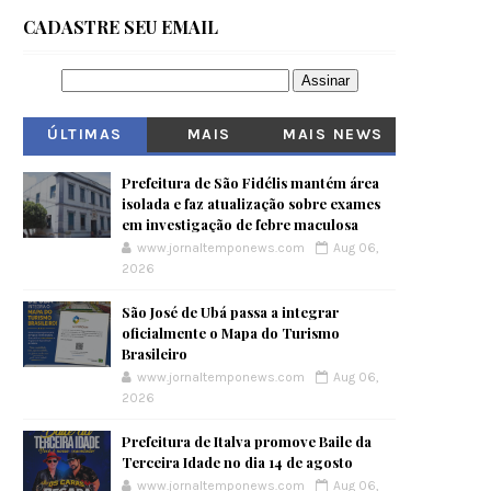
CADASTRE SEU EMAIL
ÚLTIMAS
MAIS
MAIS NEWS
VISITADOS
Prefeitura de São Fidélis mantém área
isolada e faz atualização sobre exames
em investigação de febre maculosa
www.jornaltemponews.com
Aug 06,
2026
São José de Ubá passa a integrar
oficialmente o Mapa do Turismo
Brasileiro
www.jornaltemponews.com
Aug 06,
2026
Prefeitura de Italva promove Baile da
Terceira Idade no dia 14 de agosto
www.jornaltemponews.com
Aug 06,