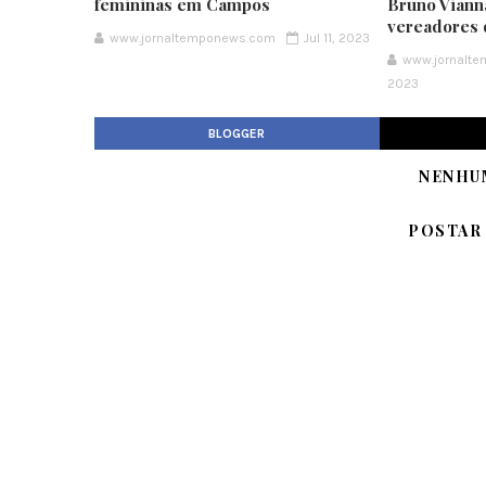
femininas em Campos
Bruno Vianna
vereadores
www.jornaltemponews.com
Jul 11, 2023
www.jornalt
2023
BLOGGER
NENHU
POSTAR