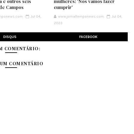
 e outros seis
mulheres: 'Nós vamos fazer
 de Campos
cumprir'
emponews.com
Jul 04,
www.jornaltemponews.com
Jul 04,
2023
DISQUS
FACEBOOK
M COMENTÁRIO:
 UM COMENTÁRIO