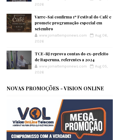
2026
Varre-Sai confirma 1º Festival do Café e
promete programação especial em
setembro
www.jornaltemponews.com
Aug 06,
2026
TCE-RJ reprova contas do ex-prefeito
de Itaperuna, referentes a 2024
www.jornaltemponews.com
Aug 05,
2026
NOVAS PROMOÇÕES - VISION ONLINE