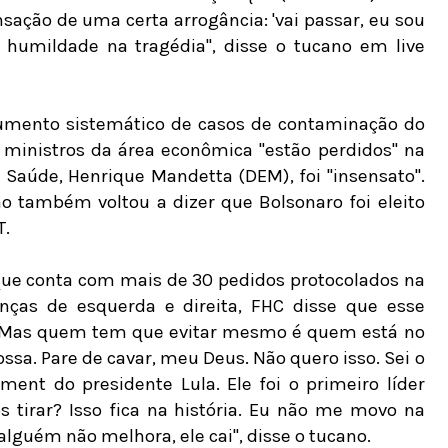
ção de uma certa arrogância: 'vai passar, eu sou
so humildade na tragédia", disse o tucano em live
umento sistemático de casos de contaminação do
s ministros da área econômica "estão perdidos" na
 Saúde, Henrique Mandetta (DEM), foi "insensato".
ano também voltou a dizer que Bolsonaro foi eleito
T.
e conta com mais de 30 pedidos protocolados na
nças de esquerda e direita, FHC disse que esse
r. Mas quem tem que evitar mesmo é quem está no
ssa. Pare de cavar, meu Deus. Não quero isso. Sei o
ent do presidente Lula. Ele foi o primeiro líder
s tirar? Isso fica na história. Eu não me movo na
lguém não melhora, ele cai", disse o tucano.