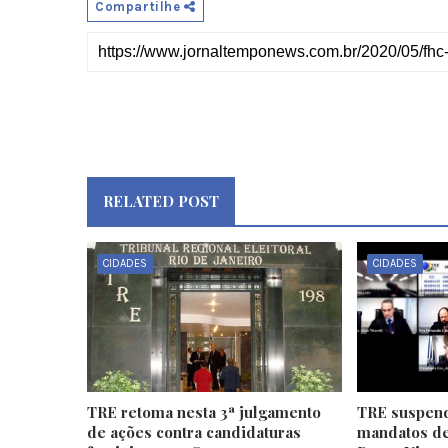
Compartilhe
RELATED POST
CIDADES
CIDADES
TRE retoma nesta 3ª julgamento
TRE suspend
de ações contra candidaturas
mandatos de