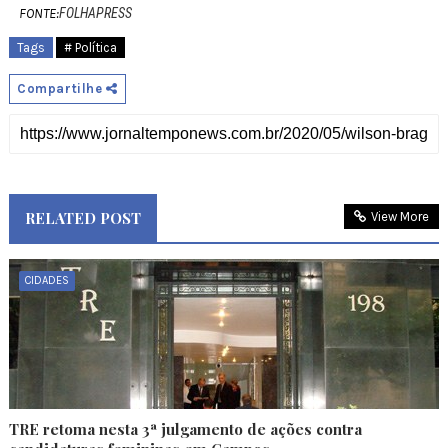
FONTE:
FOLHAPRESS
Tags
# Política
Compartilhe
RELATED POST
View More
CIDADES
TRE retoma nesta 3ª julgamento de ações contra