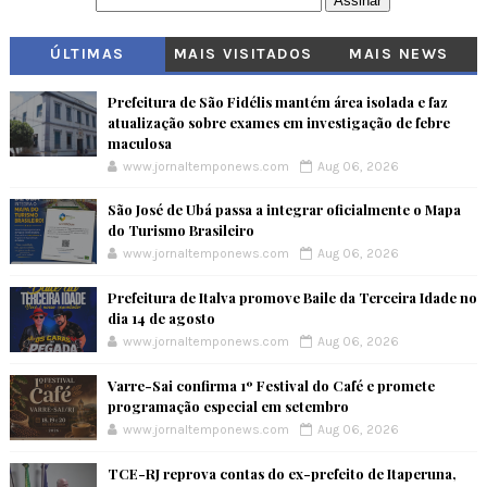
ÚLTIMAS
MAIS VISITADOS
MAIS NEWS
Prefeitura de São Fidélis mantém área isolada e faz
atualização sobre exames em investigação de febre
maculosa
www.jornaltemponews.com
Aug 06, 2026
São José de Ubá passa a integrar oficialmente o Mapa
do Turismo Brasileiro
www.jornaltemponews.com
Aug 06, 2026
Prefeitura de Italva promove Baile da Terceira Idade no
dia 14 de agosto
www.jornaltemponews.com
Aug 06, 2026
Varre-Sai confirma 1º Festival do Café e promete
programação especial em setembro
www.jornaltemponews.com
Aug 06, 2026
TCE-RJ reprova contas do ex-prefeito de Itaperuna,