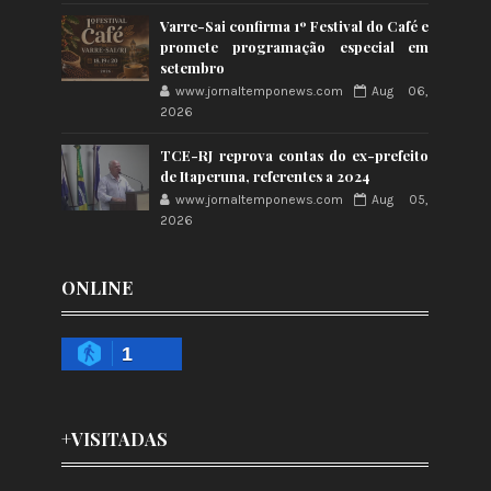
Varre-Sai confirma 1º Festival do Café e
promete programação especial em
setembro
www.jornaltemponews.com
Aug 06,
2026
TCE-RJ reprova contas do ex-prefeito
de Itaperuna, referentes a 2024
www.jornaltemponews.com
Aug 05,
2026
ONLINE
1
+VISITADAS