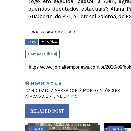
Logo em seguida, passou à Alerj, agra
queridos deputados estaduais": Alana P
Gualberto, do PSL, e Coronel Salema, do P
FONTE:
ESTADAO CONTEUDO
Tags
# Política
Compartilhe
Newer Article
CANDIDATO A VEREADOR É MORTO APÓS SER
ATACADO EM LIVE EM MG
RELATED POST
CIDADES
CIDADES