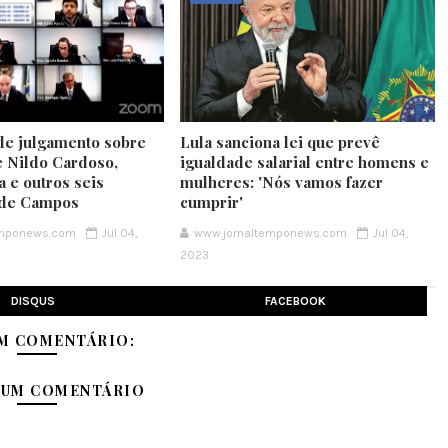
e julgamento sobre
Lula sanciona lei que prevê
 Nildo Cardoso,
igualdade salarial entre homens e
 e outros seis
mulheres: 'Nós vamos fazer
 de Campos
cumprir'
emponews.com
Jul 04,
www.jornaltemponews.com
Jul 04,
2023
DISQUS
FACEBOOK
M COMENTÁRIO:
 UM COMENTÁRIO