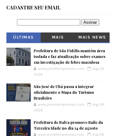
CADASTRE SEU EMAIL
ÚLTIMAS
MAIS
MAIS NEWS
VISITADOS
Prefeitura de São Fidélis mantém área
isolada e faz atualização sobre exames
em investigação de febre maculosa
www.jornaltemponews.com
Aug 06,
2026
São José de Ubá passa a integrar
oficialmente o Mapa do Turismo
Brasileiro
www.jornaltemponews.com
Aug 06,
2026
Prefeitura de Italva promove Baile da
Terceira Idade no dia 14 de agosto
www.jornaltemponews.com
Aug 06,