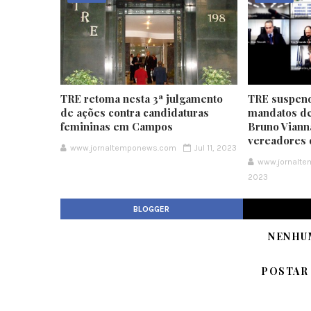
TRE retoma nesta 3ª julgamento
TRE suspend
de ações contra candidaturas
mandatos de
femininas em Campos
Bruno Vianna
vereadores
www.jornaltemponews.com
Jul 11, 2023
www.jornalt
2023
BLOGGER
NENHU
POSTAR