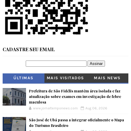
CADASTRE SEU EMAIL
ÚLTIMAS
MAIS VISITADOS
MAIS NEWS
Prefeitura de São Fidélis mantém área isolada e faz
atualização sobre exames em investigação de febre
maculosa
www.jornaltemponews.com
Aug 06, 2026
São José de Ubá passa a integrar oficialmente o Mapa
do Turismo Brasileiro