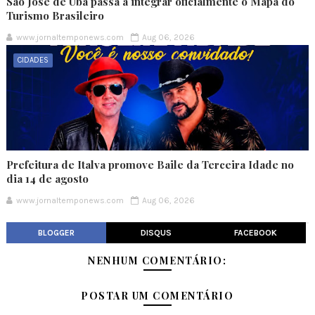
São José de Ubá passa a integrar oficialmente o Mapa do
Turismo Brasileiro
www.jornaltemponews.com
Aug 06, 2026
CIDADES
Prefeitura de Italva promove Baile da Terceira Idade no
dia 14 de agosto
www.jornaltemponews.com
Aug 06, 2026
BLOGGER
DISQUS
FACEBOOK
NENHUM COMENTÁRIO:
POSTAR UM COMENTÁRIO