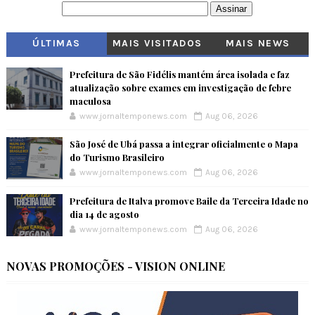
ÚLTIMAS
MAIS VISITADOS
MAIS NEWS
Prefeitura de São Fidélis mantém área isolada e faz
atualização sobre exames em investigação de febre
maculosa
www.jornaltemponews.com
Aug 06, 2026
São José de Ubá passa a integrar oficialmente o Mapa
do Turismo Brasileiro
www.jornaltemponews.com
Aug 06, 2026
Prefeitura de Italva promove Baile da Terceira Idade no
dia 14 de agosto
www.jornaltemponews.com
Aug 06, 2026
NOVAS PROMOÇÕES - VISION ONLINE