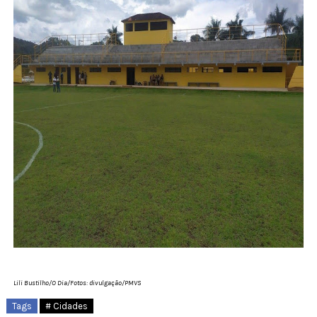
Lili Bustilho/O Dia/Fotos: divulgação/PMVS
Tags
# Cidades