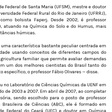
e Federal de Santa Maria (UFSM), mestre e doutor
versidade Federal Rural do Rio de Janeiro (UFRRJ),
omo bolsista Faperj. Desde 2002, é professor
L), atuando na Química do Solo e do Humus, mais
stâncias húmicas.
uma característica bastante peculiar centrada em
aridade usando conceitos de diferentes campos do
agricultura familiar que permite avaliar demandas
com um dos melhores cientistas do Brasil tanto do
 específico, o professor Fábio Olivares — disse.
ou no Laboratório de Ciências Químicas da UENF em
odo de 2003 a 2007. Em abril de 2007, ao completar
sória, sendo escolhido para o posto de professor
rasileira de Ciências (ABC), ele é formado em
de Federal do Ceará (UFC) e doutor em Química