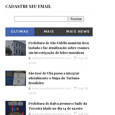
CADASTRE SEU EMAIL
ÚLTIMAS
MAIS
MAIS NEWS
VISITADOS
Prefeitura de São Fidélis mantém área
isolada e faz atualização sobre exames
em investigação de febre maculosa
www.jornaltemponews.com
Aug 06,
2026
São José de Ubá passa a integrar
oficialmente o Mapa do Turismo
Brasileiro
www.jornaltemponews.com
Aug 06,
2026
Prefeitura de Italva promove Baile da
Terceira Idade no dia 14 de agosto
www.jornaltemponews.com
Aug 06,