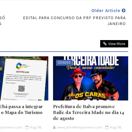
Older Article
 SÓ
EDITAL PARA CONCURSO DA PRF PREVISTO PARA
S
JANEIRO
View More
CIDADES
Ubá passa a integrar
Prefeitura de Italva promove
e o Mapa do Turismo
Baile da Terceira Idade no dia 14
de agosto
emponews.com
Aug 06,
www.jornaltemponews.com
Aug 06,