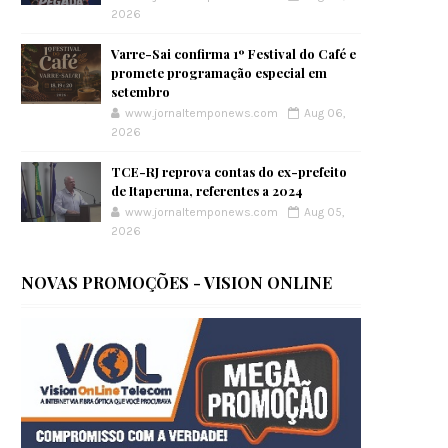
2026
Varre-Sai confirma 1º Festival do Café e
promete programação especial em
setembro
www.jornaltemponews.com
Aug 06,
2026
TCE-RJ reprova contas do ex-prefeito
de Itaperuna, referentes a 2024
www.jornaltemponews.com
Aug 05,
2026
NOVAS PROMOÇÕES - VISION ONLINE