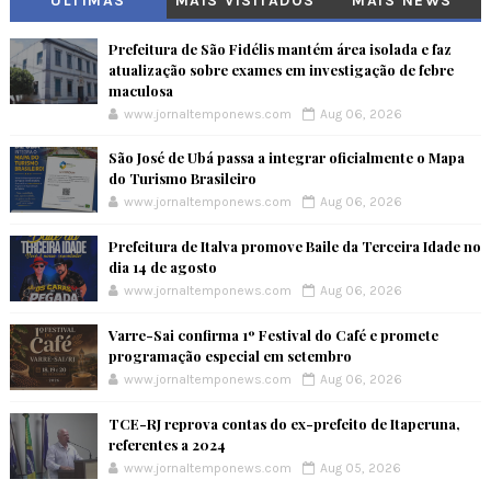
ÚLTIMAS
MAIS VISITADOS
MAIS NEWS
Prefeitura de São Fidélis mantém área isolada e faz
atualização sobre exames em investigação de febre
maculosa
www.jornaltemponews.com
Aug 06, 2026
São José de Ubá passa a integrar oficialmente o Mapa
do Turismo Brasileiro
www.jornaltemponews.com
Aug 06, 2026
Prefeitura de Italva promove Baile da Terceira Idade no
dia 14 de agosto
www.jornaltemponews.com
Aug 06, 2026
Varre-Sai confirma 1º Festival do Café e promete
programação especial em setembro
www.jornaltemponews.com
Aug 06, 2026
TCE-RJ reprova contas do ex-prefeito de Itaperuna,
referentes a 2024
www.jornaltemponews.com
Aug 05, 2026