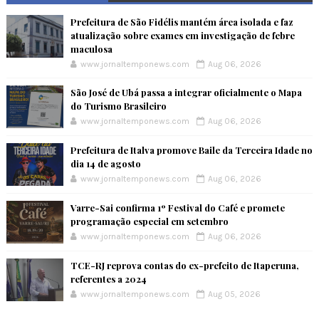
Prefeitura de São Fidélis mantém área isolada e faz
atualização sobre exames em investigação de febre
maculosa
www.jornaltemponews.com
Aug 06, 2026
São José de Ubá passa a integrar oficialmente o Mapa
do Turismo Brasileiro
www.jornaltemponews.com
Aug 06, 2026
Prefeitura de Italva promove Baile da Terceira Idade no
dia 14 de agosto
www.jornaltemponews.com
Aug 06, 2026
Varre-Sai confirma 1º Festival do Café e promete
programação especial em setembro
www.jornaltemponews.com
Aug 06, 2026
TCE-RJ reprova contas do ex-prefeito de Itaperuna,
referentes a 2024
www.jornaltemponews.com
Aug 05, 2026