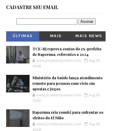
CADASTRE SEU EMAIL
ÚLTIMAS
MAIS
MAIS NEWS
VISITADOS
TCE-RJ reprova contas do ex-prefeito
de Itaperuna, referentes a 2024
www.jornaltemponews.com
Aug 05,
2026
Ministério da Saúde lança atendimento
remoto para pessoas com vício em
apostas e jogos
www.jornaltemponews.com
Aug 05,
2026
Itaperuna cria comitê para enfrentar os
efeitos do El Niño
www.jornaltemponews.com
Aug 05,
2026