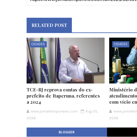
RELATED POST
CIDADES
CIDADES
TCE-RJ reprova contas do ex-
Ministério 
prefeito de Itaperuna, referentes
atendimento
a 2024
com vício e
www.jornaltemponews.com
Aug 05,
www.jornalt
2026
2026
BLOGGER