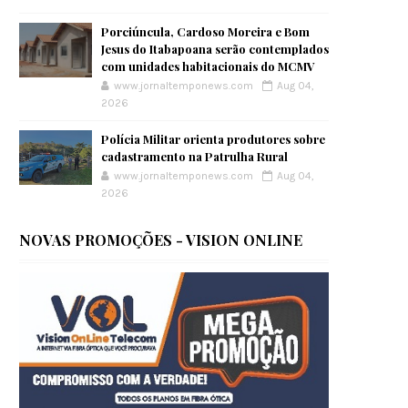
Porciúncula, Cardoso Moreira e Bom
Jesus do Itabapoana serão contemplados
com unidades habitacionais do MCMV
www.jornaltemponews.com
Aug 04,
2026
Polícia Militar orienta produtores sobre
cadastramento na Patrulha Rural
www.jornaltemponews.com
Aug 04,
2026
NOVAS PROMOÇÕES - VISION ONLINE