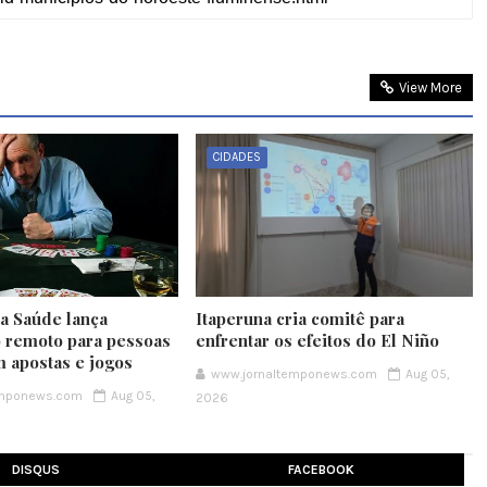
View More
CIDADES
da Saúde lança
Itaperuna cria comitê para
 remoto para pessoas
enfrentar os efeitos do El Niño
m apostas e jogos
www.jornaltemponews.com
Aug 05,
emponews.com
Aug 05,
2026
DISQUS
FACEBOOK