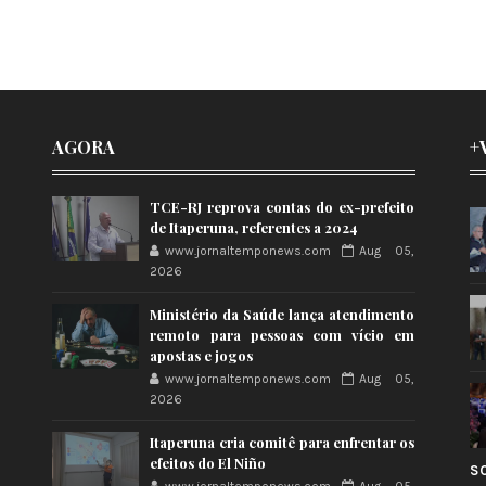
AGORA
+
TCE-RJ reprova contas do ex-prefeito
de Itaperuna, referentes a 2024
www.jornaltemponews.com
Aug 05,
2026
Ministério da Saúde lança atendimento
remoto para pessoas com vício em
apostas e jogos
www.jornaltemponews.com
Aug 05,
2026
Itaperuna cria comitê para enfrentar os
efeitos do El Niño
S