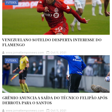
FUTEBOL
VENEZUELANO SOTELDO DESPERTA INTERESSE DO
FLAMENGO
www.jornaltemponews.com
Oct 11, 2021
FUTEBOL
GRÊMIO ANUNCIA A SAÍDA DO TÉCNICO FELIPÃO APÓS
DERROTA PARA O SANTOS
www.jornaltemponews.com
Oct 11, 2021