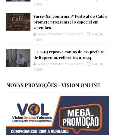
2026
Varre-Sai confirma 1º Festival do Café e
promete programação especial em
setembro
www.jornaltemponews.com
Aug 06,
2026
TCE-RJ reprova contas do ex-prefeito
de Itaperuna, referentes a 2024
www.jornaltemponews.com
Aug 05,
2026
NOVAS PROMOÇÕES - VISION ONLINE