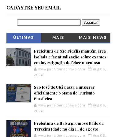
CADASTRE SEU EMAIL
ÚLTIMAS
MAIS
MAIS NEWS
VISITADOS
Prefeitura de São Fidélis mantém área
isolada e faz atualização sobre exames
em investigação de febre maculosa
www.jornaltemponews.com
Aug 06,
2026
São José de Ubá passa a integrar
oficialmente o Mapa do Turismo
Brasileiro
www.jornaltemponews.com
Aug 06,
2026
Prefeitura de Italva promove Baile da
Terceira Idade no dia 14 de agosto
www.jornaltemponews.com
Aug 06,