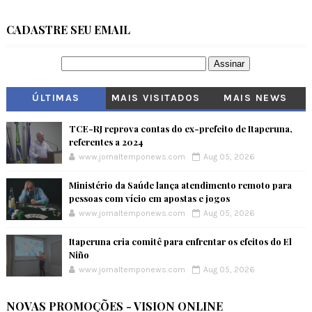
CADASTRE SEU EMAIL
ÚLTIMAS
MAIS VISITADOS
MAIS NEWS
TCE-RJ reprova contas do ex-prefeito de Itaperuna,
referentes a 2024
www.jornaltemponews.com
Aug 05, 2026
Ministério da Saúde lança atendimento remoto para
pessoas com vício em apostas e jogos
www.jornaltemponews.com
Aug 05, 2026
Itaperuna cria comitê para enfrentar os efeitos do El
Niño
www.jornaltemponews.com
Aug 05, 2026
NOVAS PROMOÇÕES - VISION ONLINE