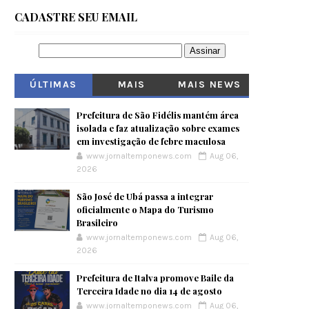
CADASTRE SEU EMAIL
ÚLTIMAS
MAIS
MAIS NEWS
VISITADOS
Prefeitura de São Fidélis mantém área
isolada e faz atualização sobre exames
em investigação de febre maculosa
www.jornaltemponews.com
Aug 06,
2026
São José de Ubá passa a integrar
oficialmente o Mapa do Turismo
Brasileiro
www.jornaltemponews.com
Aug 06,
2026
Prefeitura de Italva promove Baile da
Terceira Idade no dia 14 de agosto
www.jornaltemponews.com
Aug 06,