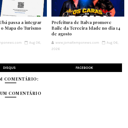
Ubá passa a integrar
Prefeitura de Italva promove
e o Mapa do Turismo
Baile da Terceira Idade no dia 14
de agosto
emponews.com
Aug 06,
www.jornaltemponews.com
Aug 06,
2026
DISQUS
FACEBOOK
M COMENTÁRIO:
 UM COMENTÁRIO