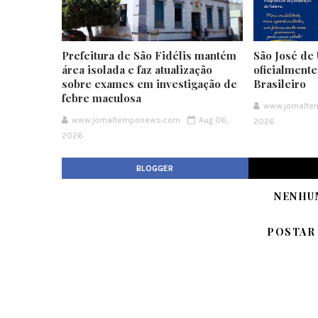
Prefeitura de São Fidélis mantém
São José de 
área isolada e faz atualização
oficialment
sobre exames em investigação de
Brasileiro
febre maculosa
www.jornalt
www.jornaltemponews.com
Aug 06,
2026
2026
BLOGGER
NENHU
POSTAR