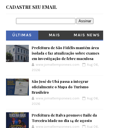
CADASTRE SEU EMAIL
ÚLTIMAS
MAIS
MAIS NEWS
VISITADOS
Prefeitura de São Fidélis mantém área
isolada e faz atualização sobre exames
em investigação de febre maculosa
www.jornaltemponews.com
Aug 06,
2026
São José de Ubá passa a integrar
oficialmente o Mapa do Turismo
Brasileiro
www.jornaltemponews.com
Aug 06,
2026
Prefeitura de Italva promove Baile da
Terceira Idade no dia 14 de agosto
www.jornaltemponews.com
Aug 06,