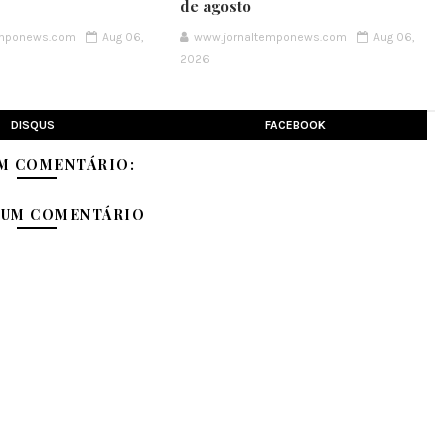
de agosto
emponews.com
Aug 06,
www.jornaltemponews.com
Aug 06,
2026
DISQUS
FACEBOOK
M COMENTÁRIO:
 UM COMENTÁRIO