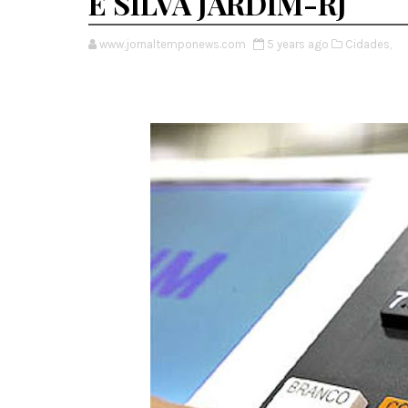
E SILVA JARDIM-RJ
www.jornaltemponews.com
5 years ago
Cidades,