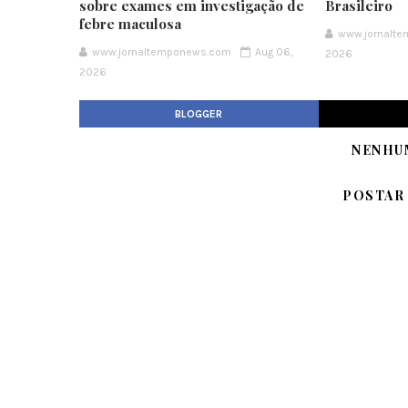
sobre exames em investigação de
Brasileiro
febre maculosa
www.jornalt
www.jornaltemponews.com
Aug 06,
2026
2026
BLOGGER
NENHU
POSTAR