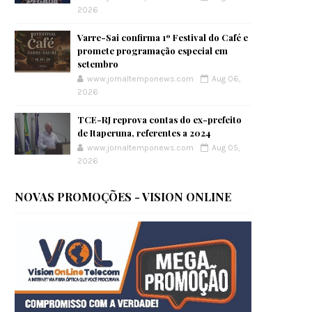
2026
Varre-Sai confirma 1º Festival do Café e
promete programação especial em
setembro
www.jornaltemponews.com
Aug 06,
2026
TCE-RJ reprova contas do ex-prefeito
de Itaperuna, referentes a 2024
www.jornaltemponews.com
Aug 05,
2026
NOVAS PROMOÇÕES - VISION ONLINE