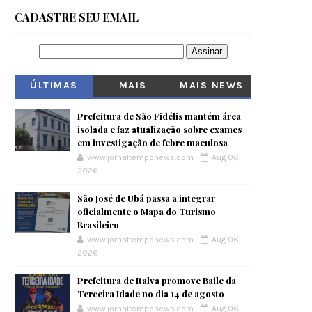
CADASTRE SEU EMAIL
ÚLTIMAS
MAIS
MAIS NEWS
VISITADOS
Prefeitura de São Fidélis mantém área
isolada e faz atualização sobre exames
em investigação de febre maculosa
www.jornaltemponews.com
Aug 06,
2026
São José de Ubá passa a integrar
oficialmente o Mapa do Turismo
Brasileiro
www.jornaltemponews.com
Aug 06,
2026
Prefeitura de Italva promove Baile da
Terceira Idade no dia 14 de agosto
www.jornaltemponews.com
Aug 06,