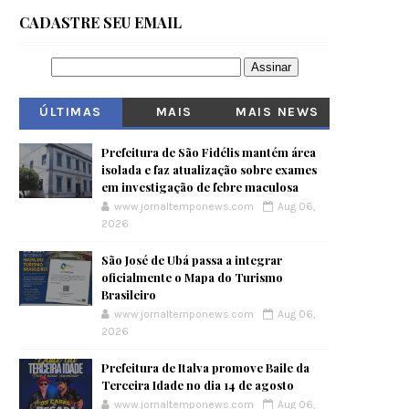
CADASTRE SEU EMAIL
ÚLTIMAS
MAIS
MAIS NEWS
VISITADOS
Prefeitura de São Fidélis mantém área
isolada e faz atualização sobre exames
em investigação de febre maculosa
www.jornaltemponews.com
Aug 06,
2026
São José de Ubá passa a integrar
oficialmente o Mapa do Turismo
Brasileiro
www.jornaltemponews.com
Aug 06,
2026
Prefeitura de Italva promove Baile da
Terceira Idade no dia 14 de agosto
www.jornaltemponews.com
Aug 06,