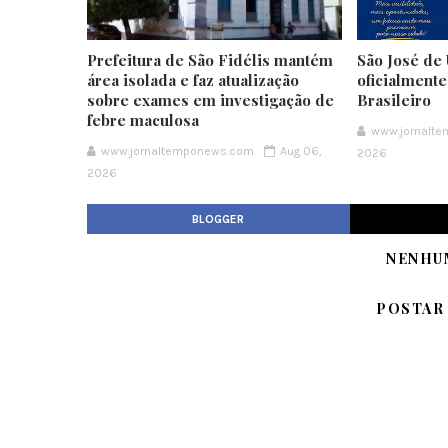
Prefeitura de São Fidélis mantém
São José de 
área isolada e faz atualização
oficialment
sobre exames em investigação de
Brasileiro
febre maculosa
www.jornalt
www.jornaltemponews.com
Aug 06,
2026
2026
BLOGGER
NENHU
POSTAR