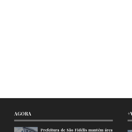
AGORA
+
Prefeitura de São Fidélis mantém área