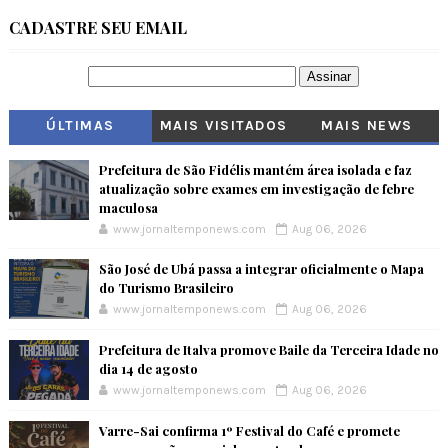
CADASTRE SEU EMAIL
ÚLTIMAS
MAIS VISITADOS
MAIS NEWS
Prefeitura de São Fidélis mantém área isolada e faz
atualização sobre exames em investigação de febre
maculosa
www.jornaltemponews.com
Aug 06, 2026
São José de Ubá passa a integrar oficialmente o Mapa
do Turismo Brasileiro
www.jornaltemponews.com
Aug 06, 2026
Prefeitura de Italva promove Baile da Terceira Idade no
dia 14 de agosto
www.jornaltemponews.com
Aug 06, 2026
Varre-Sai confirma 1º Festival do Café e promete