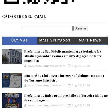
CADASTRE SEU EMAIL
ÚLTIMAS
MAIS VISITADOS
MAIS NEWS
Prefeitura de São Fidélis mantém área isolada e faz
atualização sobre exames em investigação de febre
maculosa
www.jornaltemponews.com
Aug 06, 2026
São José de Ubá passa a integrar oficialmente o Mapa
do Turismo Brasileiro
www.jornaltemponews.com
Aug 06, 2026
Prefeitura de Italva promove Baile da Terceira Idade no
dia 14 de agosto
www.jornaltemponews.com
Aug 06, 2026