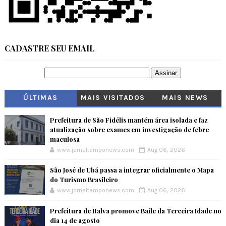
CADASTRE SEU EMAIL
ÚLTIMAS
MAIS VISITADOS
MAIS NEWS
Prefeitura de São Fidélis mantém área isolada e faz
atualização sobre exames em investigação de febre
maculosa
www.jornaltemponews.com
Aug 06, 2026
São José de Ubá passa a integrar oficialmente o Mapa
do Turismo Brasileiro
www.jornaltemponews.com
Aug 06, 2026
Prefeitura de Italva promove Baile da Terceira Idade no
dia 14 de agosto