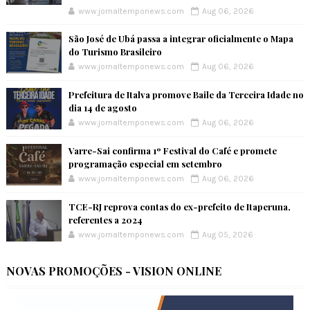
www.jornaltemponews.com
Aug 06, 2026
São José de Ubá passa a integrar oficialmente o Mapa
do Turismo Brasileiro
www.jornaltemponews.com
Aug 06, 2026
Prefeitura de Italva promove Baile da Terceira Idade no
dia 14 de agosto
www.jornaltemponews.com
Aug 06, 2026
Varre-Sai confirma 1º Festival do Café e promete
programação especial em setembro
www.jornaltemponews.com
Aug 06, 2026
TCE-RJ reprova contas do ex-prefeito de Itaperuna,
referentes a 2024
www.jornaltemponews.com
Aug 05, 2026
NOVAS PROMOÇÕES - VISION ONLINE