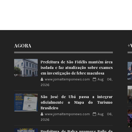
AGORA
+
Prefeitura de São Fidélis mantém área
isolada e faz atualização sobre exames
em investigação de febre maculosa
www.jornaltemponews.com
Aug 06,
2026
São José de Ubá passa a integrar
oficialmente o Mapa do Turismo
Brasileiro
www.jornaltemponews.com
Aug 06,
2026
Prefeitura de Italva promove Baile da