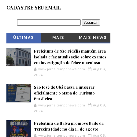
CADASTRE SEU EMAIL
ÚLTIMAS
MAIS
MAIS NEWS
VISITADOS
Prefeitura de São Fidélis mantém área
isolada e faz atualização sobre exames
em investigação de febre maculosa
www.jornaltemponews.com
Aug 06,
2026
São José de Ubá passa a integrar
oficialmente o Mapa do Turismo
Brasileiro
www.jornaltemponews.com
Aug 06,
2026
Prefeitura de Italva promove Baile da
Terceira Idade no dia 14 de agosto
www.jornaltemponews.com
Aug 06,