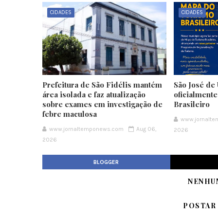
CIDADES
CIDADES
Prefeitura de São Fidélis mantém
São José de 
área isolada e faz atualização
oficialment
sobre exames em investigação de
Brasileiro
febre maculosa
www.jornalt
www.jornaltemponews.com
Aug 06,
2026
2026
BLOGGER
NENHU
POSTAR