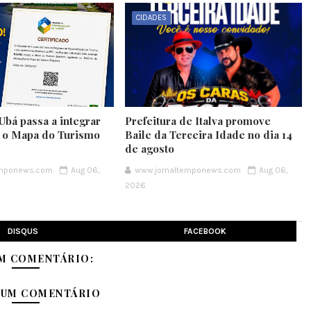
CIDADES
Ubá passa a integrar
Prefeitura de Italva promove
e o Mapa do Turismo
Baile da Terceira Idade no dia 14
de agosto
emponews.com
Aug 06,
www.jornaltemponews.com
Aug 06,
2026
DISQUS
FACEBOOK
M COMENTÁRIO:
 UM COMENTÁRIO