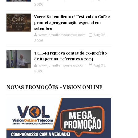
2026
Varre-Sai confirma 1º Festival do Café e
promete programação especial em
setembro
www.jornaltemponews.com
Aug 06,
2026
TCE-RJ reprova contas do ex-prefeito
de Itaperuna, referentes a 2024
www.jornaltemponews.com
Aug 05,
2026
NOVAS PROMOÇÕES - VISION ONLINE