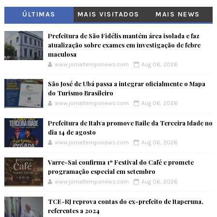
ÚLTIMAS
MAIS VISITADOS
MAIS NEWS
Prefeitura de São Fidélis mantém área isolada e faz
atualização sobre exames em investigação de febre
maculosa
www.jornaltemponews.com
Aug 06, 2026
São José de Ubá passa a integrar oficialmente o Mapa
do Turismo Brasileiro
www.jornaltemponews.com
Aug 06, 2026
Prefeitura de Italva promove Baile da Terceira Idade no
dia 14 de agosto
www.jornaltemponews.com
Aug 06, 2026
Varre-Sai confirma 1º Festival do Café e promete
programação especial em setembro
www.jornaltemponews.com
Aug 06, 2026
TCE-RJ reprova contas do ex-prefeito de Itaperuna,
referentes a 2024