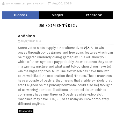
www.jornaltemponews.com
Aug 06, 2026
BLOGGER
DISQUS
FACEBOOK
UM COMENTÁRIO:
Anônimo
02/12/2022, 18:18
Some video slots supply other alternatives
카지노
to win
prizes through bonus games and free spins features which can
be triggered randomly during gameplay. This will show you
which of them symbols pay probably the most once they seem
in a winning mixture and what want to|you should|you have to}
win the highest prizes. Multi-line slot machines have turn into
extra well-liked the explanation that} Nineties. These machines
have a couple of payline, that means that visible symbols that
aren't aligned on the primary horizontal could also be} thought
of as winning combos. Traditional three-reel slot machines
commonly have one, three, or 5 paylines while video slot
machines may have 9, 15, 25, or as many as 1024 completely
different paylines.
Responder