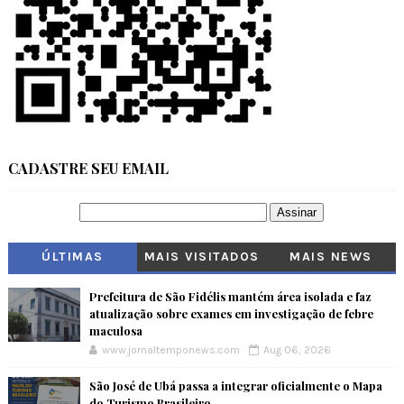
CADASTRE SEU EMAIL
ÚLTIMAS
MAIS VISITADOS
MAIS NEWS
Prefeitura de São Fidélis mantém área isolada e faz
atualização sobre exames em investigação de febre
maculosa
www.jornaltemponews.com
Aug 06, 2026
São José de Ubá passa a integrar oficialmente o Mapa
do Turismo Brasileiro