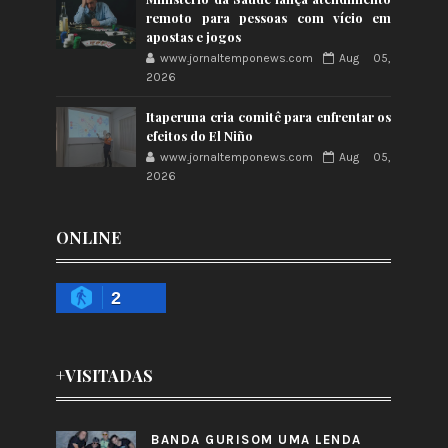
remoto para pessoas com vício em
apostas e jogos
www.jornaltemponews.com
Aug 05,
2026
Itaperuna cria comitê para enfrentar os
efeitos do El Niño
www.jornaltemponews.com
Aug 05,
2026
ONLINE
2
+VISITADAS
BANDA GURISOM UMA LENDA