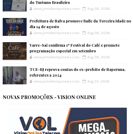
do Turismo Brasileiro
www.jornaltemponews.com
Aug 06, 2026
Prefeitura de Italva promove Baile da Terceira Idade no
dia 14 de agosto
www.jornaltemponews.com
Aug 06, 2026
Varre-Sai confirma 1º Festival do Café e promete
programação especial em setembro
www.jornaltemponews.com
Aug 06, 2026
TCE-RJ reprova contas do ex-prefeito de Itaperuna,
referentes a 2024
www.jornaltemponews.com
Aug 05, 2026
NOVAS PROMOÇÕES - VISION ONLINE