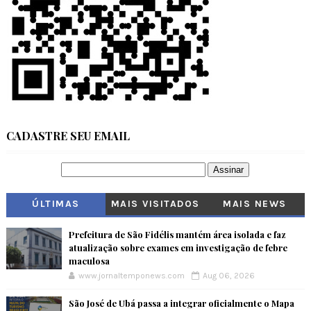
CADASTRE SEU EMAIL
ÚLTIMAS
MAIS VISITADOS
MAIS NEWS
Prefeitura de São Fidélis mantém área isolada e faz
atualização sobre exames em investigação de febre
maculosa
www.jornaltemponews.com
Aug 06, 2026
São José de Ubá passa a integrar oficialmente o Mapa