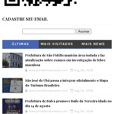
CADASTRE SEU EMAIL
ÚLTIMAS
MAIS VISITADOS
MAIS NEWS
Prefeitura de São Fidélis mantém área isolada e faz
atualização sobre exames em investigação de febre
maculosa
www.jornaltemponews.com
Aug 06, 2026
São José de Ubá passa a integrar oficialmente o Mapa
do Turismo Brasileiro
www.jornaltemponews.com
Aug 06, 2026
Prefeitura de Italva promove Baile da Terceira Idade no
dia 14 de agosto
www.jornaltemponews.com
Aug 06, 2026