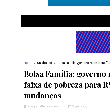
Home
Unlabelled
Bolsa Família: governo recria benefí
Bolsa Família: governo r
faixa de pobreza para R
mudanças
www.jornaltemponews.com
3 years ago