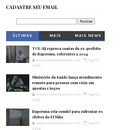
CADASTRE SEU EMAIL
ÚLTIMAS
MAIS
MAIS NEWS
VISITADOS
TCE-RJ reprova contas do ex-prefeito
de Itaperuna, referentes a 2024
www.jornaltemponews.com
Aug 05,
2026
Ministério da Saúde lança atendimento
remoto para pessoas com vício em
apostas e jogos
www.jornaltemponews.com
Aug 05,
2026
Itaperuna cria comitê para enfrentar os
efeitos do El Niño
www.jornaltemponews.com
Aug 05,
2026