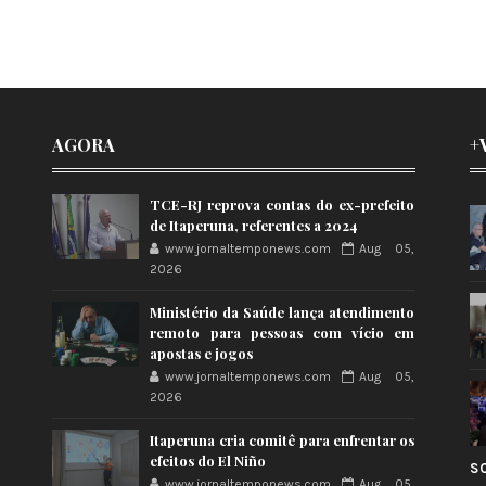
AGORA
+
TCE-RJ reprova contas do ex-prefeito
de Itaperuna, referentes a 2024
www.jornaltemponews.com
Aug 05,
2026
Ministério da Saúde lança atendimento
remoto para pessoas com vício em
apostas e jogos
www.jornaltemponews.com
Aug 05,
2026
Itaperuna cria comitê para enfrentar os
efeitos do El Niño
S
www.jornaltemponews.com
Aug 05,