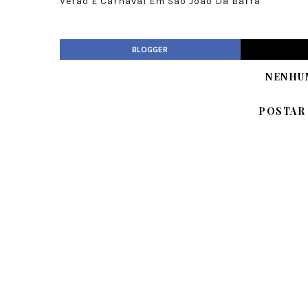
Verão E Carnaval Em São João Da Barra
BLOGGER
NENHU
POSTAR