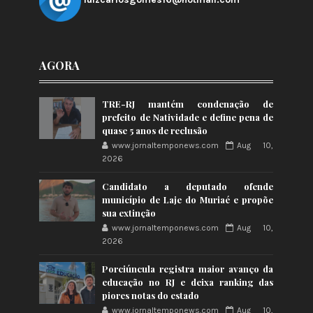
luizcarlosgomes16@hotmail.com
AGORA
TRE-RJ mantém condenação de
prefeito de Natividade e define pena de
quase 5 anos de reclusão
www.jornaltemponews.com
Aug 10,
2026
Candidato a deputado ofende
município de Laje do Muriaé e propõe
sua extinção
www.jornaltemponews.com
Aug 10,
2026
Porciúncula registra maior avanço da
educação no RJ e deixa ranking das
piores notas do estado
www.jornaltemponews.com
Aug 10,