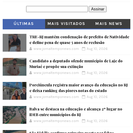
ÚLTIMAS
MAIS VISITADOS
MAIS NEWS
TRE-RJ mantém condenação de prefeito de Natividade
e define pena de quase 5 anos de reclusão
www.jornaltemponews.com
Aug 10, 2026
Candidato a deputado ofende município de Laje do
Muriaé e propõe sua extinção
www.jornaltemponews.com
Aug 10, 2026
Porciúncula registra maior avanço da educação no RJ
e deixa ranking das piores notas do estado
www.jornaltemponews.com
Aug 10, 2026
Italva se destaca na educação e alcança 2º lugar no
IDEB entre municípios do RJ
www.jornaltemponews.com
Aug 10, 2026
São Fidélis confirma primeira morte por febre