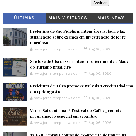
ÚLTIMAS
MAIS VISITADOS
MAIS NEWS
Prefeitura de São Fidélis mantém área isolada e faz
atualização sobre exames em investigação de febre
maculosa
www.jornaltemponews.com
Aug 06, 2026
São José de Ubá passa a integrar oficialmente o Mapa
do Turismo Brasileiro
www.jornaltemponews.com
Aug 06, 2026
Prefeitura de Italva promove Baile da Terceira Idade no
dia 14 de agosto
www.jornaltemponews.com
Aug 06, 2026
Varre-Sai confirma 1º Festival do Café e promete
programação especial em setembro
www.jornaltemponews.com
Aug 06, 2026
TCE-RJ reprova contas do ex-prefeito de Itaperuna,