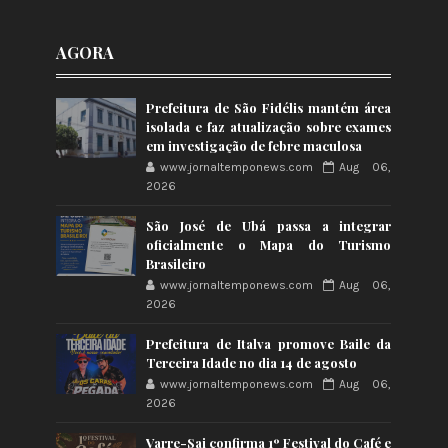
AGORA
Prefeitura de São Fidélis mantém área
isolada e faz atualização sobre exames
em investigação de febre maculosa
www.jornaltemponews.com
Aug 06,
2026
São José de Ubá passa a integrar
oficialmente o Mapa do Turismo
Brasileiro
www.jornaltemponews.com
Aug 06,
2026
Prefeitura de Italva promove Baile da
Terceira Idade no dia 14 de agosto
www.jornaltemponews.com
Aug 06,
2026
Varre-Sai confirma 1º Festival do Café e