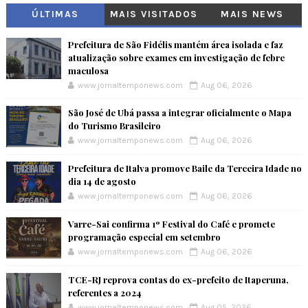
ÚLTIMAS
MAIS VISITADOS
MAIS NEWS
Prefeitura de São Fidélis mantém área isolada e faz
atualização sobre exames em investigação de febre
maculosa
www.jornaltemponews.com
Aug 06, 2026
São José de Ubá passa a integrar oficialmente o Mapa
do Turismo Brasileiro
www.jornaltemponews.com
Aug 06, 2026
Prefeitura de Italva promove Baile da Terceira Idade no
dia 14 de agosto
www.jornaltemponews.com
Aug 06, 2026
Varre-Sai confirma 1º Festival do Café e promete
programação especial em setembro
www.jornaltemponews.com
Aug 06, 2026
TCE-RJ reprova contas do ex-prefeito de Itaperuna,
referentes a 2024
www.jornaltemponews.com
Aug 05, 2026