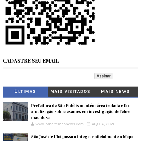
CADASTRE SEU EMAIL
ÚLTIMAS
MAIS VISITADOS
MAIS NEWS
Prefeitura de São Fidélis mantém área isolada e faz
atualização sobre exames em investigação de febre
maculosa
www.jornaltemponews.com
Aug 06, 2026
São José de Ubá passa a integrar oficialmente o Mapa