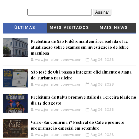
ÚLTIMAS
MAIS VISITADOS
MAIS NEWS
Prefeitura de São Fidélis mantém área isolada e faz
atualização sobre exames em investigação de febre
maculosa
www.jornaltemponews.com
Aug 06, 2026
São José de Ubá passa a integrar oficialmente o Mapa
do Turismo Brasileiro
www.jornaltemponews.com
Aug 06, 2026
Prefeitura de Italva promove Baile da Terceira Idade no
dia 14 de agosto
www.jornaltemponews.com
Aug 06, 2026
Varre-Sai confirma 1º Festival do Café e promete
programação especial em setembro
www.jornaltemponews.com
Aug 06, 2026