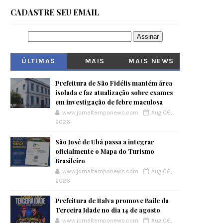
CADASTRE SEU EMAIL
ÚLTIMAS
MAIS
MAIS NEWS
VISITADOS
Prefeitura de São Fidélis mantém área
isolada e faz atualização sobre exames
em investigação de febre maculosa
www.jornaltemponews.com
Aug 06,
2026
São José de Ubá passa a integrar
oficialmente o Mapa do Turismo
Brasileiro
www.jornaltemponews.com
Aug 06,
2026
Prefeitura de Italva promove Baile da
Terceira Idade no dia 14 de agosto
www.jornaltemponews.com
Aug 06,