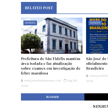
RELATED POST
CIDADES
CIDADES
Prefeitura de São Fidélis mantém
São José de 
área isolada e faz atualização
oficialment
sobre exames em investigação de
Brasileiro
febre maculosa
www.jornalt
www.jornaltemponews.com
Aug 06,
2026
2026
BLOGGER
NENHU