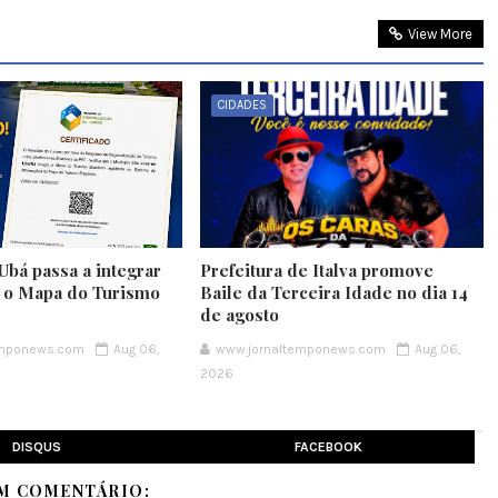
View More
CIDADES
Ubá passa a integrar
Prefeitura de Italva promove
e o Mapa do Turismo
Baile da Terceira Idade no dia 14
de agosto
emponews.com
Aug 06,
www.jornaltemponews.com
Aug 06,
2026
DISQUS
FACEBOOK
M COMENTÁRIO: