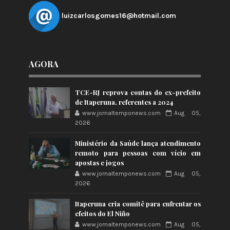
luizcarlosgomes16@hotmail.com
AGORA
TCE-RJ reprova contas do ex-prefeito
de Itaperuna, referentes a 2024
www.jornaltemponews.com
Aug 05,
2026
Ministério da Saúde lança atendimento
remoto para pessoas com vício em
apostas e jogos
www.jornaltemponews.com
Aug 05,
2026
Itaperuna cria comitê para enfrentar os
efeitos do El Niño
www.jornaltemponews.com
Aug 05,