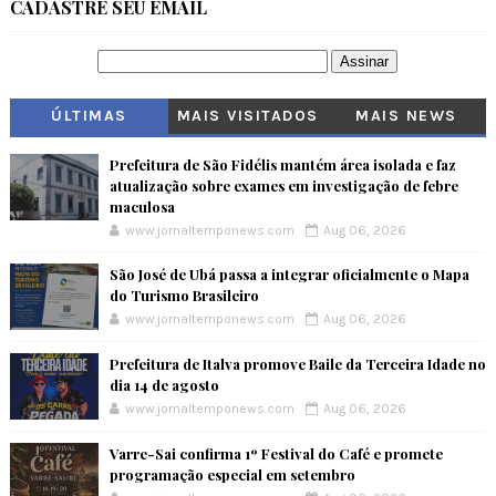
CADASTRE SEU EMAIL
ÚLTIMAS
MAIS VISITADOS
MAIS NEWS
Prefeitura de São Fidélis mantém área isolada e faz
atualização sobre exames em investigação de febre
maculosa
www.jornaltemponews.com
Aug 06, 2026
São José de Ubá passa a integrar oficialmente o Mapa
do Turismo Brasileiro
www.jornaltemponews.com
Aug 06, 2026
Prefeitura de Italva promove Baile da Terceira Idade no
dia 14 de agosto
www.jornaltemponews.com
Aug 06, 2026
Varre-Sai confirma 1º Festival do Café e promete
programação especial em setembro