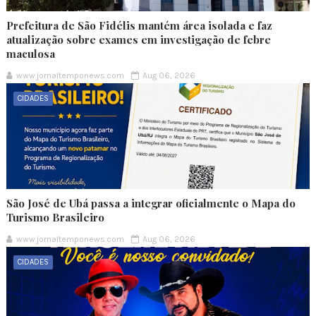
Prefeitura de São Fidélis mantém área isolada e faz
atualização sobre exames em investigação de febre
maculosa
www.jornaltemponews.com
Aug 06, 2026
CIDADES
São José de Ubá passa a integrar oficialmente o Mapa do
Turismo Brasileiro
www.jornaltemponews.com
Aug 06, 2026
CIDADES