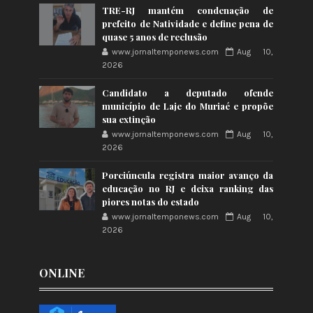
TRE-RJ mantém condenação de
prefeito de Natividade e define pena de
quase 5 anos de reclusão
www.jornaltemponews.com
Aug 10,
2026
Candidato a deputado ofende
município de Laje do Muriaé e propõe
sua extinção
www.jornaltemponews.com
Aug 10,
2026
Porciúncula registra maior avanço da
educação no RJ e deixa ranking das
piores notas do estado
www.jornaltemponews.com
Aug 10,
2026
ONLINE