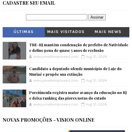
CADASTRE SEU EMAIL
ÚLTIMAS
MAIS VISITADOS
MAIS NEWS
TRE-RJ mantém condenação de prefeito de Natividade
e define pena de quase 5 anos de reclusão
www.jornaltemponews.com
Aug 10, 2026
Candidato a deputado ofende município de Laje do
Muriaé e propõe sua extinção
www.jornaltemponews.com
Aug 10, 2026
Porciúncula registra maior avanço da educação no RJ
e deixa ranking das piores notas do estado
www.jornaltemponews.com
Aug 10, 2026
NOVAS PROMOÇÕES - VISION ONLINE